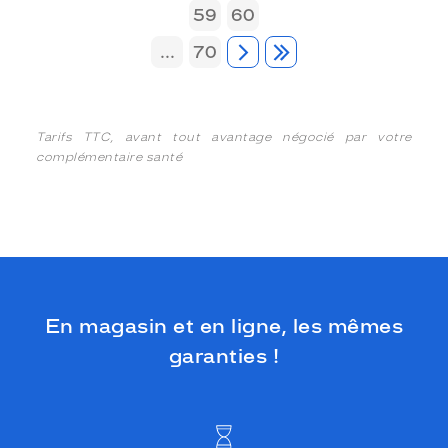
59
60
...
70
Tarifs TTC, avant tout avantage négocié par votre
complémentaire santé
En magasin et en ligne, les mêmes
garanties !