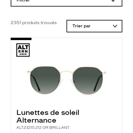
Filtrer
o
d
i
f
i
2351
produits trouvés
Trier par
c
a
t
i
o
n
d
'
u
n
f
i
l
t
r
e
l
Lunettes de soleil
a
n
Alternance
c
e
ALT23215 212 OR BRILLANT
a