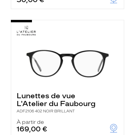
t
r
e
c
h
a
r
g
e
l
a
p
a
g
e
Lunettes de vue
L'Atelier du Faubourg
ADF2106 402 NOIR BRILLANT
À partir de
169,00 €