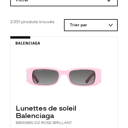
Filtrer
o
d
i
f
i
2351
produits trouvés
Trier par
c
a
t
i
o
n
d
'
u
n
f
i
l
t
r
e
l
Lunettes de soleil
a
n
Balenciaga
c
e
BB0096S 012 ROSE BRILLANT
a