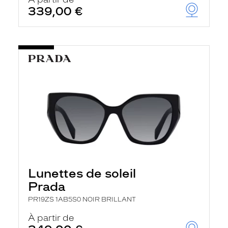
t
339,00 €
r
e
c
h
a
r
g
e
l
a
p
a
g
e
Lunettes de soleil
Prada
PR19ZS 1AB5S0 NOIR BRILLANT
À partir de