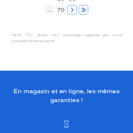
...
70
Tarifs TTC, avant tout avantage négocié par votre
complémentaire santé
En magasin et en ligne, les mêmes
garanties !