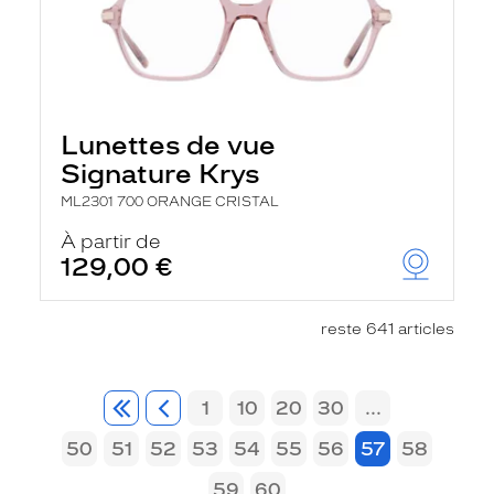
Lunettes de vue
Signature Krys
ML2301 700 ORANGE CRISTAL
À partir de
129,00 €
reste 641 articles
1
10
20
30
...
50
51
52
53
54
55
56
57
58
59
60