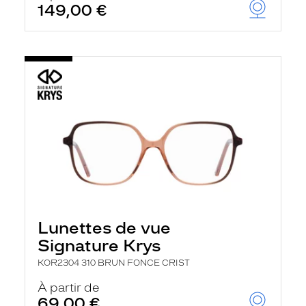
149,00 €
u
t
o
m
a
t
i
q
u
e
m
e
n
t
l
a
r
e
c
Lunettes de vue
h
Signature Krys
e
r
KOR2304 310 BRUN FONCE CRIST
c
h
À partir de
e
69,00 €
e