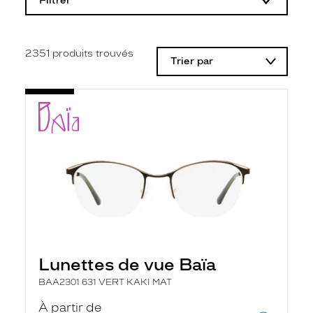
Filtrer
o
d
i
f
i
2351
produits trouvés
Trier par
c
a
t
i
o
n
d
'
u
n
f
i
l
t
r
e
l
Lunettes de vue Baïa
a
n
BAA2301 631 VERT KAKI MAT
c
e
À partir de
a