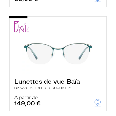
t
r
e
c
h
a
r
g
e
l
a
p
a
g
e
Lunettes de vue Baïa
BAA2301 521 BLEU TURQUOISE M
À partir de
149,00 €