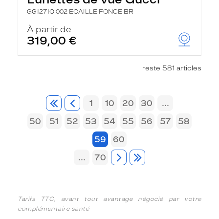
GG1271O 002 ECAILLE FONCE BR
À partir de
319,00 €
reste 581 articles
1
10
20
30
...
50
51
52
53
54
55
56
57
58
59
60
...
70
Tarifs TTC, avant tout avantage négocié par votre
complémentaire santé