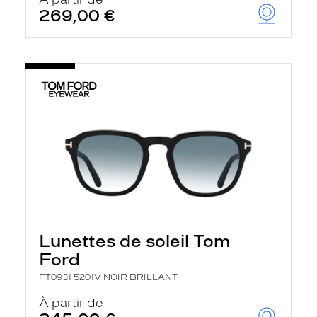
t
269,00 €
r
e
c
h
a
r
g
e
l
a
p
a
g
e
Lunettes de soleil Tom
Ford
FT0931 5201V NOIR BRILLANT
À partir de