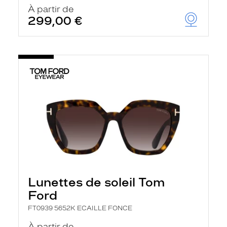
u
À partir de
t
299,00 €
o
m
a
t
i
q
u
e
m
e
n
t
l
a
r
e
c
h
Lunettes de soleil Tom
e
r
Ford
c
h
FT0939 5652K ECAILLE FONCE
e
e
À partir de