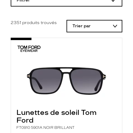
Filtrer
o
d
i
f
i
2351
produits trouvés
Trier par
c
a
t
i
o
n
d
'
u
n
f
i
l
t
r
e
l
Lunettes de soleil Tom
a
n
Ford
c
e
FT0910 5901A NOIR BRILLANT
a