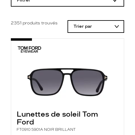
Filtrer
o
d
i
f
i
2351
produits trouvés
Trier par
c
a
t
i
o
n
d
'
u
n
f
i
l
t
r
e
l
Lunettes de soleil Tom
a
n
Ford
c
e
FT0910 5901A NOIR BRILLANT
a