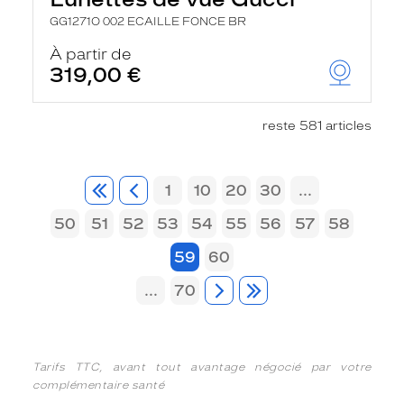
GG1271O 002 ECAILLE FONCE BR
À partir de
319,00 €
reste 581 articles
1
10
20
30
...
50
51
52
53
54
55
56
57
58
59
60
...
70
Tarifs TTC, avant tout avantage négocié par votre
complémentaire santé