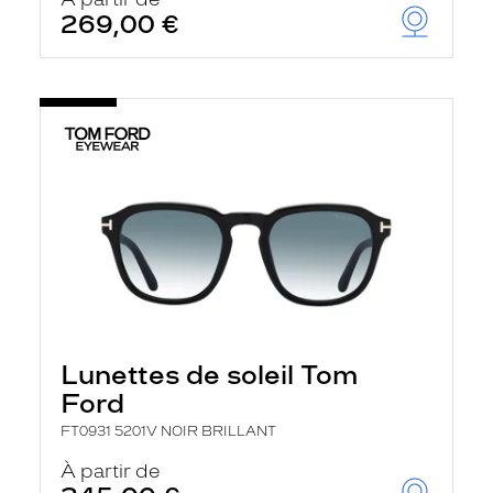
t
269,00 €
r
e
c
h
a
r
g
e
l
a
p
a
g
e
Lunettes de soleil Tom
Ford
FT0931 5201V NOIR BRILLANT
À partir de