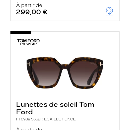
u
À partir de
t
299,00 €
o
m
a
t
i
q
u
e
m
e
n
t
l
a
r
e
c
h
Lunettes de soleil Tom
e
r
Ford
c
h
FT0939 5652K ECAILLE FONCE
e
e
À partir de