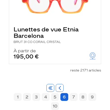
Lunettes de vue Etnia
Barcelona
BRUT 31 CO CORAIL CRISTAL
À partir de
195,00 €
reste 2171 articles
1
2
3
4
5
6
7
8
9
10