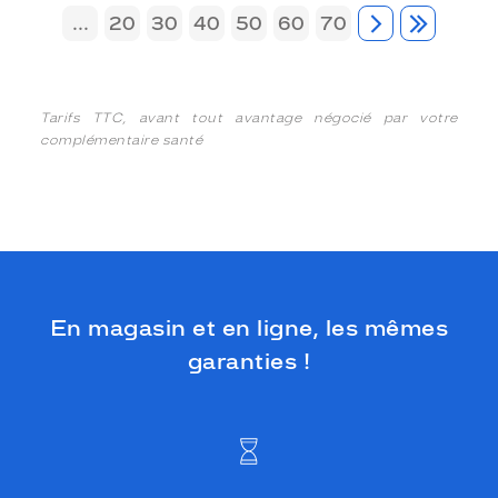
...
20
30
40
50
60
70
Tarifs TTC, avant tout avantage négocié par votre
complémentaire santé
En magasin et en ligne, les mêmes
garanties !