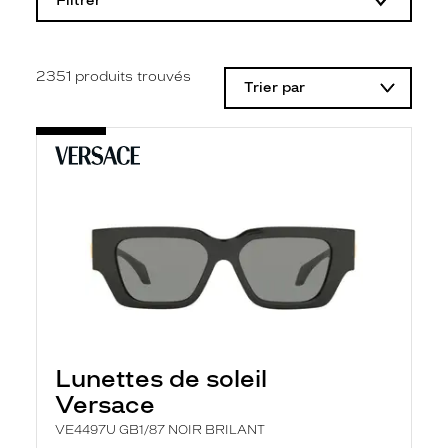
Filtrer
o
d
i
f
i
2351
produits trouvés
Trier par
c
a
t
i
o
n
d
'
u
n
f
i
l
t
r
e
l
Lunettes de soleil
a
n
Versace
c
e
VE4497U GB1/87 NOIR BRILANT
a