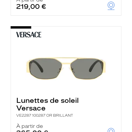
t
219,00 €
r
e
c
h
a
r
g
e
l
a
p
a
g
e
Lunettes de soleil
Versace
VE2287 100287 OR BRILLANT
À partir de