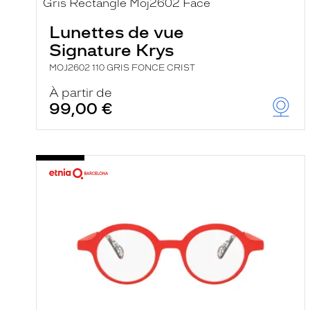
e
r
Lunettes de vue
c
h
Signature Krys
e
e
MOJ2602 110 GRIS FONCE CRIST
t
r
À partir de
e
99,00 €
c
h
a
r
g
e
l
a
p
a
g
e