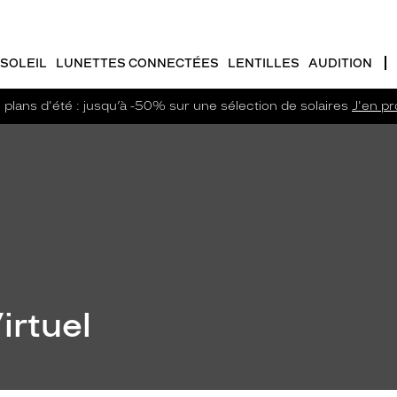
SOLEIL
LUNETTES CONNECTÉES
LENTILLES
AUDITION
plans d'été : jusqu’à -50% sur une sélection de solaires
J'en pro
irtuel