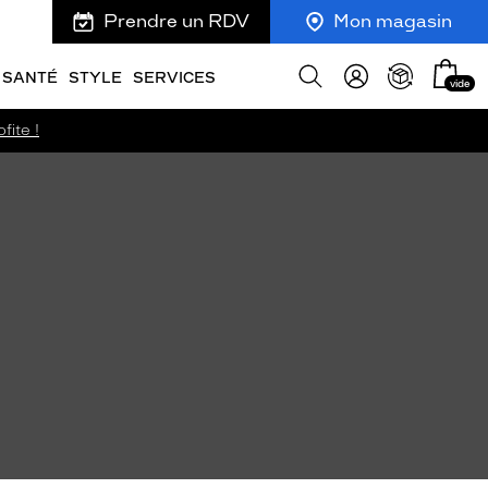
Prendre un RDV
Mon magasin
Mon
Afficher
SANTÉ
STYLE
SERVICES
vide
panie
la
recherche
fite !