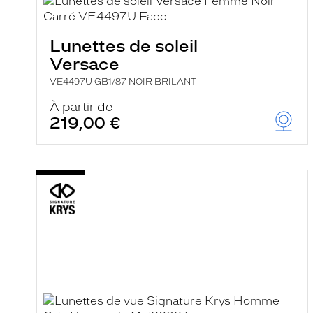
e
l
a
n
Lunettes de soleil
c
Versace
e
a
VE4497U GB1/87 NOIR BRILANT
u
t
À partir de
o
219,00 €
m
a
t
i
q
u
e
m
e
n
t
l
a
r
e
c
h