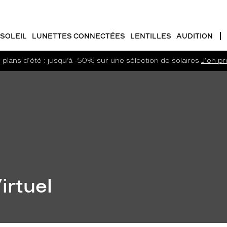
SOLEIL
LUNETTES CONNECTÉES
LENTILLES
AUDITION
plans d'été : jusqu’à -50% sur une sélection de solaires
J'en pro
irtuel