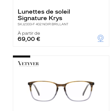
e
r
Lunettes de soleil
c
h
Signature Krys
e
e
SKJ2333-F 402 NOIR BRILLANT
t
r
À partir de
e
69,00 €
c
h
a
r
g
e
l
a
p
a
g
e