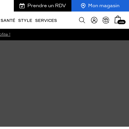
Prendre un RDV
Mon magasin
Mon
Afficher
SANTÉ
STYLE
SERVICES
vide
panie
la
recherche
fite !