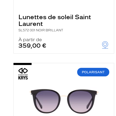
e
l
a
n
Lunettes de soleil Saint
c
Laurent
e
a
SL572 001 NOIR BRILLANT
u
t
À partir de
o
359,00 €
m
a
t
i
q
u
e
POLARISANT
m
e
n
t
l
a
r
e
c
h