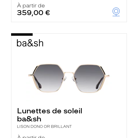
u
À partir de
t
359,00 €
o
m
a
t
i
q
u
e
m
e
n
t
l
a
r
e
c
h
Lunettes de soleil
e
r
ba&sh
c
h
LISON DONO OR BRILLANT
e
e
À partir de