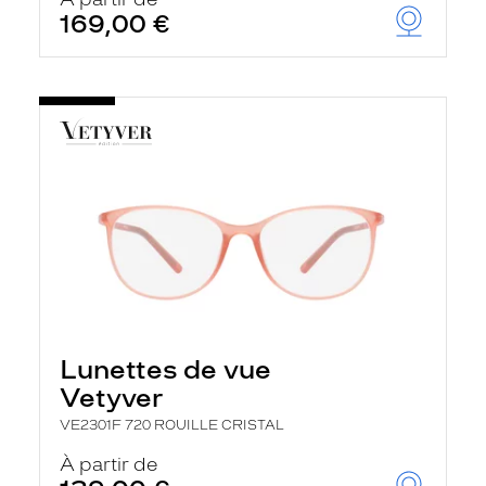
t
169,00 €
r
e
c
h
a
r
g
e
l
a
p
a
g
e
Lunettes de vue
Vetyver
VE2301F 720 ROUILLE CRISTAL
À partir de