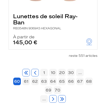
Lunettes de soleil Ray-
Ban
RB3548N 9069A5 HEXAGONAL
À partir de
145,00 €
reste 551 articles
1
10
20
30
...
60
61
62
63
64
65
66
67
68
69
70
...