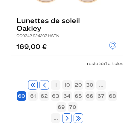
Lunettes de soleil
Oakley
OO9242 924207 HSTN
169,00 €
reste 551 articles
1
10
20
30
...
60
61
62
63
64
65
66
67
68
69
70
...