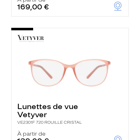
t
169,00 €
r
e
c
h
a
r
g
e
l
a
p
a
g
e
Lunettes de vue
Vetyver
VE2301F 720 ROUILLE CRISTAL
À partir de