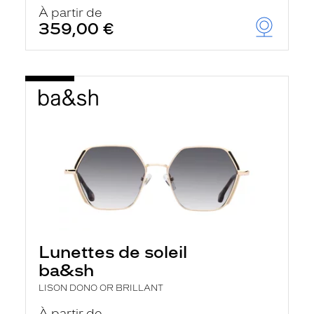
u
À partir de
t
359,00 €
o
m
a
t
i
q
u
e
m
e
n
t
l
a
r
e
c
h
Lunettes de soleil
e
r
ba&sh
c
h
LISON DONO OR BRILLANT
e
e
À partir de