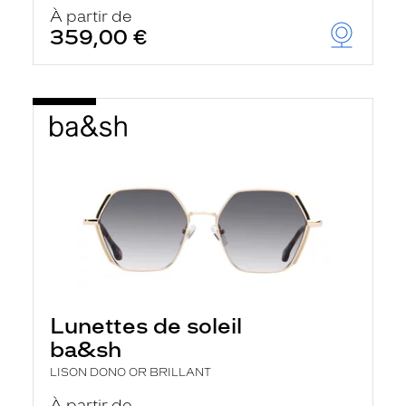
u
À partir de
t
359,00 €
o
m
a
t
i
q
u
e
m
e
n
t
l
a
r
e
c
h
Lunettes de soleil
e
r
ba&sh
c
h
LISON DONO OR BRILLANT
e
e
À partir de