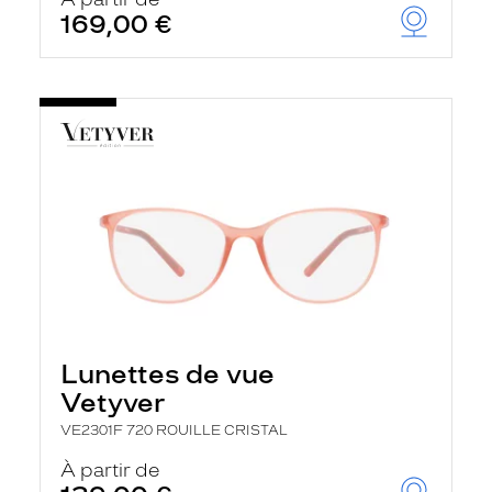
t
169,00 €
r
e
c
h
a
r
g
e
l
a
p
a
g
e
Lunettes de vue
Vetyver
VE2301F 720 ROUILLE CRISTAL
À partir de