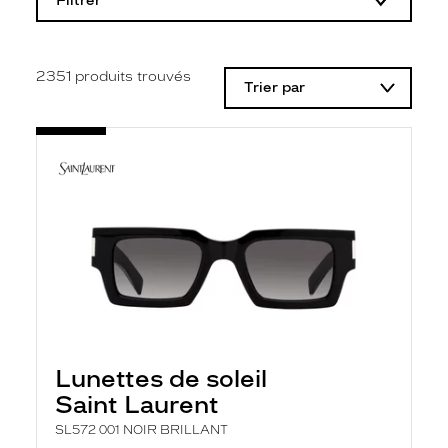
Filtrer
o
d
i
f
i
2351
produits trouvés
Trier par
c
a
t
i
o
n
d
'
u
n
f
i
l
t
r
e
l
Lunettes de soleil
a
n
Saint Laurent
c
e
SL572 001 NOIR BRILLANT
a