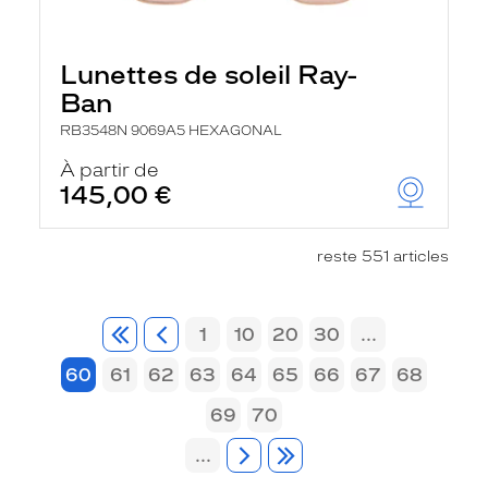
Lunettes de soleil Ray-
Ban
RB3548N 9069A5 HEXAGONAL
À partir de
145,00 €
reste 551 articles
1
10
20
30
...
60
61
62
63
64
65
66
67
68
69
70
...