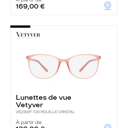
t
169,00 €
r
e
c
h
a
r
g
e
l
a
p
a
g
e
Lunettes de vue
Vetyver
VE2301F 720 ROUILLE CRISTAL
À partir de