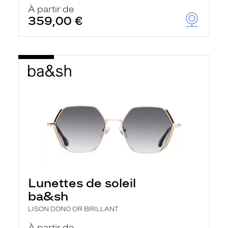
u
À partir de
t
359,00 €
o
m
a
t
i
q
u
e
m
e
n
t
l
a
r
e
c
h
Lunettes de soleil
e
r
ba&sh
c
h
LISON DONO OR BRILLANT
e
e
À partir de