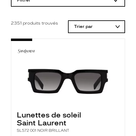
Filtrer
o
d
i
f
i
2351
produits trouvés
Trier par
c
a
t
i
o
n
d
'
u
n
f
i
l
t
r
e
l
Lunettes de soleil
a
n
Saint Laurent
c
e
SL572 001 NOIR BRILLANT
a