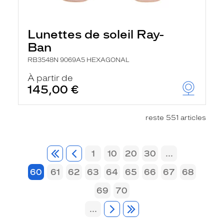
Lunettes de soleil Ray-
Ban
RB3548N 9069A5 HEXAGONAL
À partir de
145,00 €
reste 551 articles
1
10
20
30
...
60
61
62
63
64
65
66
67
68
69
70
...