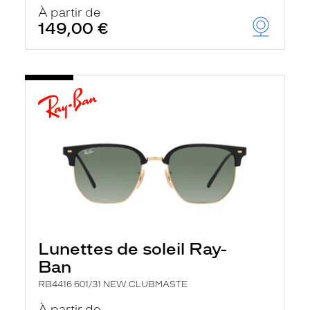
u
À partir de
t
149,00 €
o
m
a
t
i
q
u
e
m
e
n
t
l
a
r
e
c
h
Lunettes de soleil Ray-
e
r
Ban
c
h
RB4416 601/31 NEW CLUBMASTE
e
e
À partir de