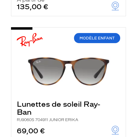
t
135,00 €
r
e
c
h
a
r
MODÈLE ENFANT
g
e
l
a
p
a
g
e
Lunettes de soleil Ray-
Ban
RJ9060S 704911 JUNIOR ERIKA
69,00 €