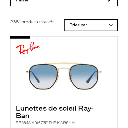
Filtrer
o
d
i
f
i
2351
produits trouvés
Trier par
c
a
t
i
o
n
d
'
u
n
f
i
l
t
r
e
l
Lunettes de soleil Ray-
a
n
Ban
c
e
RB3648M 91673F THE MARSHAL I
a