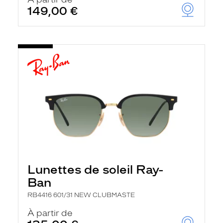
t
149,00 €
r
e
c
h
a
r
g
e
l
a
p
a
g
e
Lunettes de soleil Ray-
Ban
RB4416 601/31 NEW CLUBMASTE
À partir de