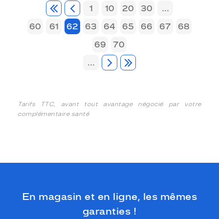
1
10
20
30
...
60
61
62
63
64
65
66
67
68
69
70
...
Tarifs TTC, avant tout avantage négocié par votre
complémentaire santé
En magasin et en ligne, les mêmes
garanties !