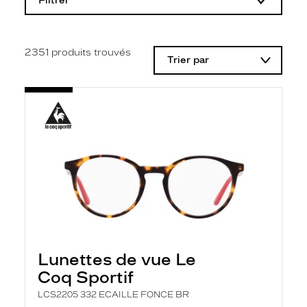
Filtrer
o
d
i
f
i
2351
produits trouvés
Trier par
c
a
t
i
o
n
d
'
u
n
f
i
l
t
r
e
l
Lunettes de vue Le
a
n
Coq Sportif
c
e
LCS2205 332 ECAILLE FONCE BR
a