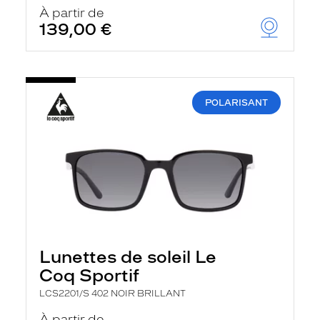
u
À partir de
t
139,00 €
o
m
a
t
i
q
POLARISANT
u
e
m
e
n
t
l
a
r
e
c
h
Lunettes de soleil Le
e
r
Coq Sportif
c
h
LCS2201/S 402 NOIR BRILLANT
e
e
À partir de