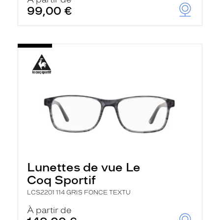
t
99,00 €
r
e
c
h
a
r
g
e
l
a
p
a
g
e
Lunettes de vue Le
Coq Sportif
LCS2201 114 GRIS FONCE TEXTU
À partir de