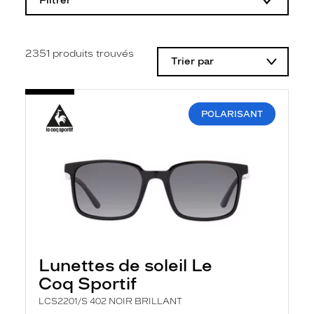
Filtrer
o
d
i
f
i
2351
produits trouvés
Trier par
c
a
t
i
o
POLARISANT
n
d
'
u
n
f
i
l
t
r
e
l
Lunettes de soleil Le
a
n
Coq Sportif
c
e
LCS2201/S 402 NOIR BRILLANT
a