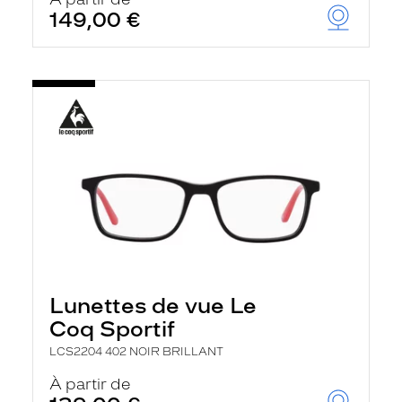
t
149,00 €
r
e
c
h
a
r
g
e
l
a
p
a
g
e
Lunettes de vue Le
Coq Sportif
LCS2204 402 NOIR BRILLANT
À partir de