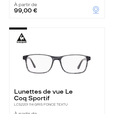
u
À partir de
t
99,00 €
o
m
a
t
i
q
u
e
m
e
n
t
l
a
r
e
c
h
Lunettes de vue Le
e
r
Coq Sportif
c
h
LCS2201 114 GRIS FONCE TEXTU
e
e
À partir de