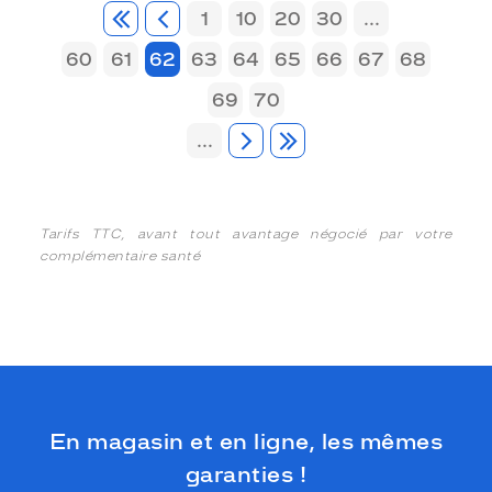
1
10
20
30
...
60
61
62
63
64
65
66
67
68
69
70
...
Tarifs TTC, avant tout avantage négocié par votre
complémentaire santé
En magasin et en ligne, les mêmes
garanties !