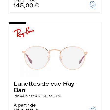
t
145,00 €
r
e
c
h
a
r
g
e
l
a
p
a
g
e
Lunettes de vue Ray-
Ban
RX3447V 3094 ROUND METAL
À partir de