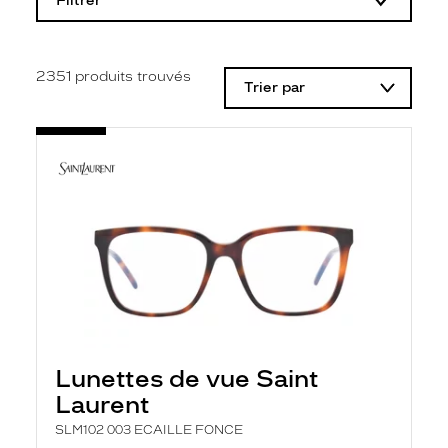
Filtrer
o
d
i
f
i
2351
produits trouvés
Trier par
c
a
t
i
o
n
d
'
u
n
f
i
l
t
r
e
l
Lunettes de vue Saint
a
n
Laurent
c
e
SLM102 003 ECAILLE FONCE
a