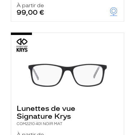
u
À partir de
t
99,00 €
o
m
a
t
i
q
u
e
m
e
n
t
l
a
r
e
c
h
Lunettes de vue
e
r
Signature Krys
c
h
COM2210 401 NOIR MAT
e
e
À partir de