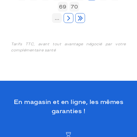
69
70
...
Tarifs TTC, avant tout avantage négocié par votre
complémentaire santé
En magasin et en ligne, les mêmes
garanties !