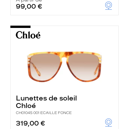
t
99,00 €
r
e
c
h
a
r
g
e
l
a
p
a
g
e
Lunettes de soleil
Chloé
CH0104S 001 ECAILLE FONCE
319,00 €