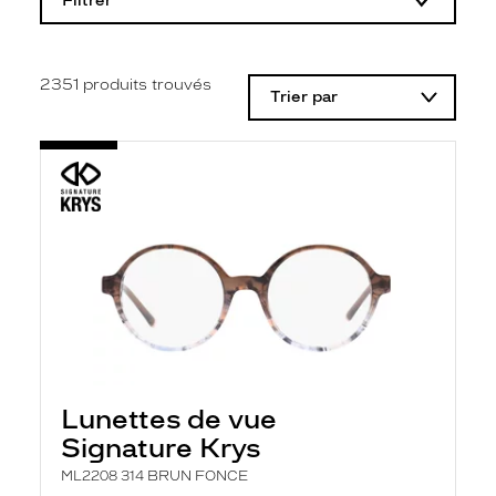
Filtrer
o
d
i
f
i
2351
produits trouvés
Trier par
c
a
t
i
o
n
d
'
u
n
f
i
l
t
r
e
l
Lunettes de vue
a
n
Signature Krys
c
e
ML2208 314 BRUN FONCE
a