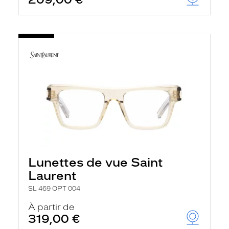
t
r
e
c
h
a
r
g
e
l
a
p
a
g
e
Lunettes de vue Saint
Laurent
SL 469 OPT 004
À partir de
319,00 €