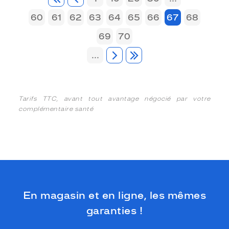
60
61
62
63
64
65
66
67
68
69
70
...
Tarifs TTC, avant tout avantage négocié par votre
complémentaire santé
En magasin et en ligne, les mêmes
garanties !