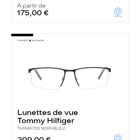
u
À partir de
t
175,00 €
o
m
a
t
i
q
u
e
m
e
n
t
l
a
r
e
c
h
Lunettes de vue
e
r
Tommy Hilfiger
c
h
TH1640 D51 NOIR/BLEU
e
e
209,00 €