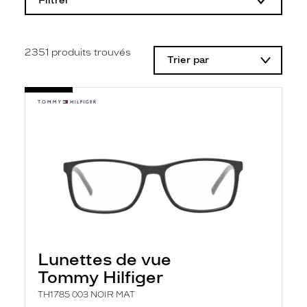
Filtrer
o
d
i
f
i
2351
produits trouvés
Trier par
c
a
t
i
o
n
d
'
u
n
f
i
l
t
r
e
l
Lunettes de vue
a
n
Tommy Hilfiger
c
e
TH1785 003 NOIR MAT
a