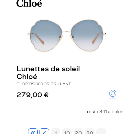
Lunettes de soleil
Chloé
CH0093S 003 OR BRILLANT
279,00 €
reste 341 articles
1
10
20
30
...