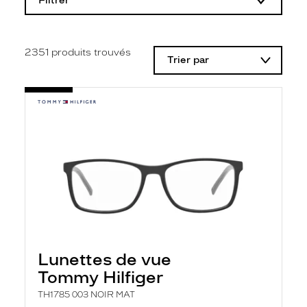
Filtrer
o
d
i
f
i
2351
produits trouvés
Trier par
c
a
t
i
o
n
d
'
u
n
f
i
l
t
r
e
l
Lunettes de vue
a
n
Tommy Hilfiger
c
e
TH1785 003 NOIR MAT
a