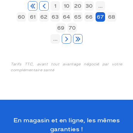
1
10
20
30
...
60
61
62
63
64
65
66
67
68
69
70
...
Tarifs TTC, avant tout avantage négocié par votre
complémentaire santé
En magasin et en ligne, les mêmes
garanties !