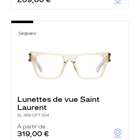
t
r
e
c
h
a
r
g
e
l
a
p
a
g
e
Lunettes de vue Saint
Laurent
SL 469 OPT 004
À partir de
319,00 €