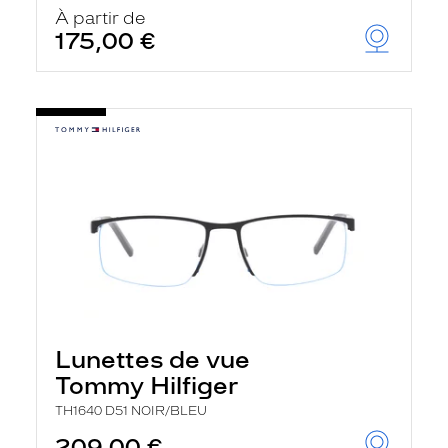
u
À partir de
t
175,00 €
o
m
a
t
i
q
u
e
m
e
n
t
l
a
r
e
c
h
Lunettes de vue
e
r
Tommy Hilfiger
c
h
TH1640 D51 NOIR/BLEU
e
e
209,00 €