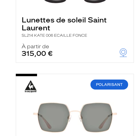
e
l
a
n
Lunettes de soleil Saint
c
Laurent
e
a
SL214 KATE 006 ECAILLE FONCE
u
t
À partir de
o
315,00 €
m
a
t
i
q
u
e
POLARISANT
m
e
n
t
l
a
r
e
c
h