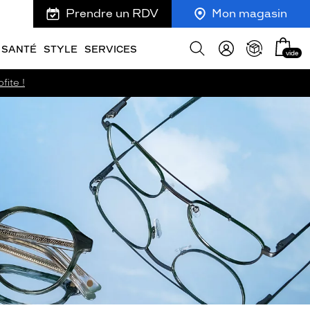
Prendre un RDV
Mon magasin
Mon
Afficher
SANTÉ
STYLE
SERVICES
vide
panie
la
recherche
fite !