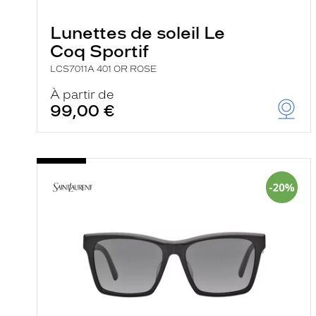
e
r
Lunettes de soleil Le
c
h
Coq Sportif
e
e
LCS7011A 401 OR ROSE
t
r
À partir de
e
99,00 €
c
h
a
r
g
e
l
a
p
a
g
e