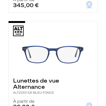
t
345,00 €
r
e
c
h
a
r
g
e
l
a
p
a
g
e
Lunettes de vue
Alternance
ALT22101 531 BLEU FONCE
À partir de