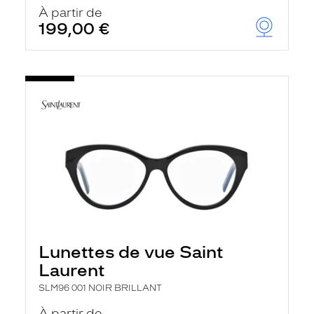
u
À partir de
t
199,00 €
o
m
a
t
i
q
u
e
m
e
n
t
l
a
r
e
c
h
Lunettes de vue Saint
e
r
Laurent
c
h
SLM96 001 NOIR BRILLANT
e
e
À partir de