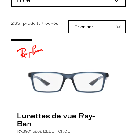
Filtrer
o
d
i
f
i
2351
produits trouvés
Trier par
c
a
t
i
o
n
d
'
u
n
f
i
l
t
r
e
l
Lunettes de vue Ray-
a
n
Ban
c
e
RX8901 5262 BLEU FONCE
a