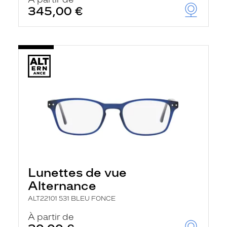
t
345,00 €
r
e
c
h
a
r
g
e
l
a
p
a
g
e
Lunettes de vue
Alternance
ALT22101 531 BLEU FONCE
À partir de