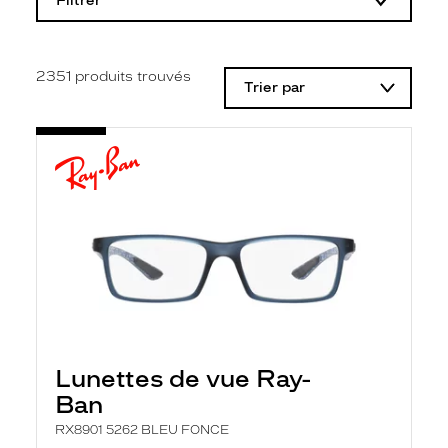
Filtrer
o
d
i
f
i
2351
produits trouvés
Trier par
c
a
t
i
o
n
d
'
u
n
f
i
l
t
r
e
l
Lunettes de vue Ray-
a
n
Ban
c
e
RX8901 5262 BLEU FONCE
a