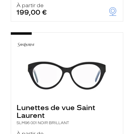
u
À partir de
t
199,00 €
o
m
a
t
i
q
u
e
m
e
n
t
l
a
r
e
c
h
Lunettes de vue Saint
e
r
Laurent
c
h
SLM96 001 NOIR BRILLANT
e
e
À partir de