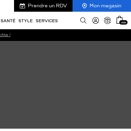
Prendre un RDV
Mon magasin
Mon
Afficher
SANTÉ
STYLE
SERVICES
vide
panie
la
recherche
fite !