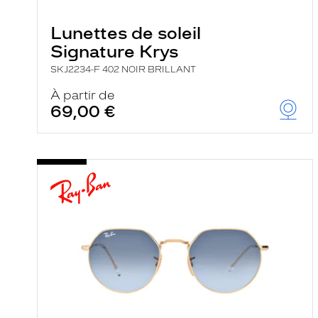
e
r
Lunettes de soleil
c
h
Signature Krys
e
e
SKJ2234-F 402 NOIR BRILLANT
t
r
À partir de
e
69,00 €
c
h
a
r
g
e
l
a
p
a
g
e