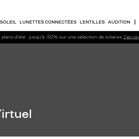
SOLEIL
LUNETTES CONNECTÉES
LENTILLES
AUDITION
plans d'été : jusqu’à -50% sur une sélection de solaires
J'en pro
irtuel