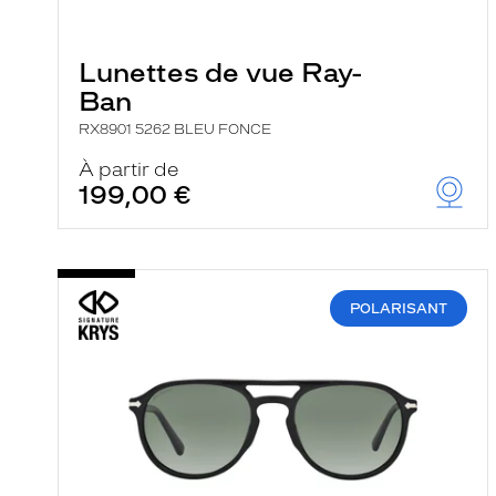
e
l
a
n
Lunettes de vue Ray-
c
Ban
e
a
RX8901 5262 BLEU FONCE
u
t
À partir de
o
199,00 €
m
a
t
i
q
u
e
POLARISANT
m
e
n
t
l
a
r
e
c
h