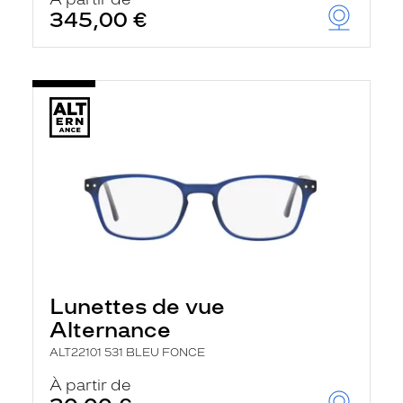
t
345,00 €
r
e
c
h
a
r
g
e
l
a
p
a
g
e
Lunettes de vue
Alternance
ALT22101 531 BLEU FONCE
À partir de