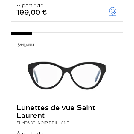
u
À partir de
t
199,00 €
o
m
a
t
i
q
u
e
m
e
n
t
l
a
r
e
c
h
Lunettes de vue Saint
e
r
Laurent
c
h
SLM96 001 NOIR BRILLANT
e
e
À partir de