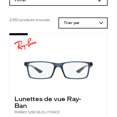
Filtrer
o
d
i
f
i
2351
produits trouvés
Trier par
c
a
t
i
o
n
d
'
u
n
f
i
l
t
r
e
l
Lunettes de vue Ray-
a
n
Ban
c
e
RX8901 5262 BLEU FONCE
a