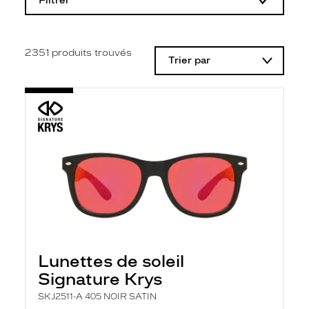
Filtrer
o
d
i
f
i
2351
produits trouvés
Trier par
c
a
t
i
o
n
d
'
u
n
f
i
l
t
r
e
l
Lunettes de soleil
a
n
Signature Krys
c
e
SKJ2511-A 405 NOIR SATIN
a