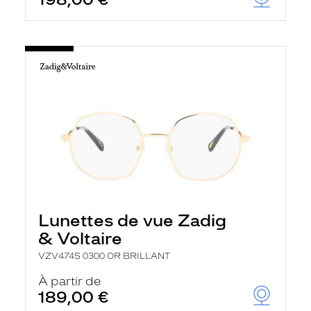
t
r
e
c
h
a
r
g
e
l
a
p
a
g
e
Lunettes de vue Zadig
& Voltaire
VZV474S 0300 OR BRILLANT
À partir de
189,00 €