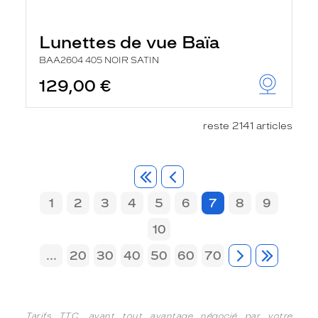
Lunettes de vue Baïa
BAA2604 405 NOIR SATIN
129,00 €
reste 2141 articles
1
2
3
4
5
6
7
8
9
10
...
20
30
40
50
60
70
Tarifs TTC, avant tout avantage négocié par votre