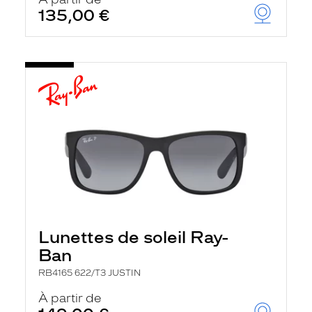
t
135,00 €
r
e
c
h
a
r
g
e
l
a
p
a
g
e
Lunettes de soleil Ray-
Ban
RB4165 622/T3 JUSTIN
À partir de