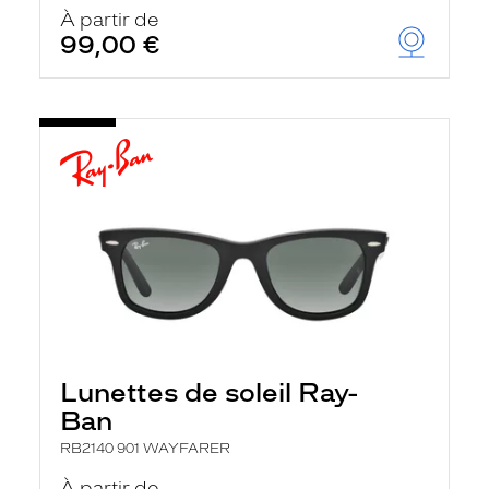
u
À partir de
t
99,00 €
o
m
a
t
i
q
u
e
m
e
n
t
l
a
r
e
c
h
Lunettes de soleil Ray-
e
r
Ban
c
h
RB2140 901 WAYFARER
e
e
À partir de