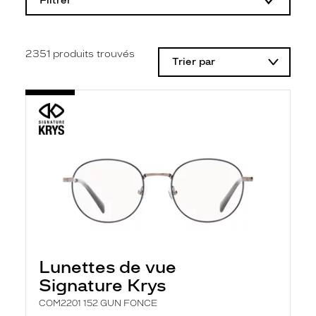
Filtrer
o
d
i
f
i
2351
produits trouvés
Trier par
c
a
t
i
o
n
d
'
u
n
f
i
l
t
r
e
l
Lunettes de vue
a
n
Signature Krys
c
e
COM2201 152 GUN FONCE
a