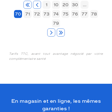
1
10
20
30
...
70
71
72
73
74
75
76
77
78
79
Tarifs TTC, avant tout avantage négocié par votre
complémentaire santé
En magasin et en ligne, les mêmes
garanties !