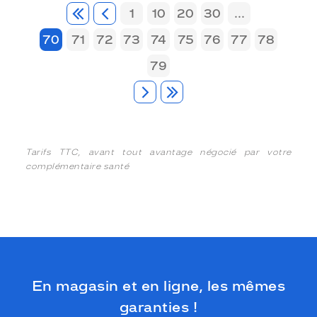
1
10
20
30
...
70
71
72
73
74
75
76
77
78
79
Tarifs TTC, avant tout avantage négocié par votre
complémentaire santé
En magasin et en ligne, les mêmes
garanties !