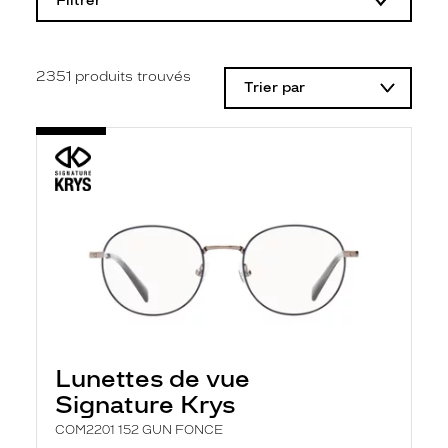
Filtrer
o
d
i
f
i
2351
produits trouvés
Trier par
c
a
t
i
o
n
d
'
u
n
f
i
l
t
r
e
l
Lunettes de vue
a
n
Signature Krys
c
e
COM2201 152 GUN FONCE
a