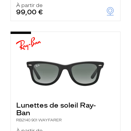
u
À partir de
t
99,00 €
o
m
a
t
i
q
u
e
m
e
n
t
l
a
r
e
c
h
Lunettes de soleil Ray-
e
r
Ban
c
h
RB2140 901 WAYFARER
e
e
À partir de