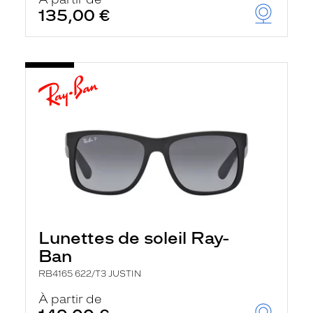
t
135,00 €
r
e
c
h
a
r
g
e
l
a
p
a
g
e
Lunettes de soleil Ray-
Ban
RB4165 622/T3 JUSTIN
À partir de