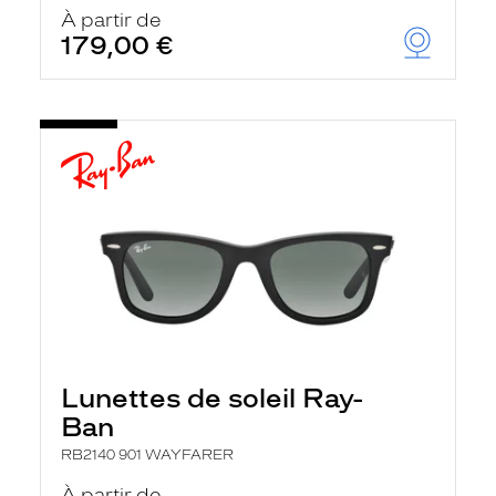
u
À partir de
t
179,00 €
o
m
a
t
i
q
u
e
m
e
n
t
l
a
r
e
c
h
Lunettes de soleil Ray-
e
r
Ban
c
h
RB2140 901 WAYFARER
e
e
À partir de