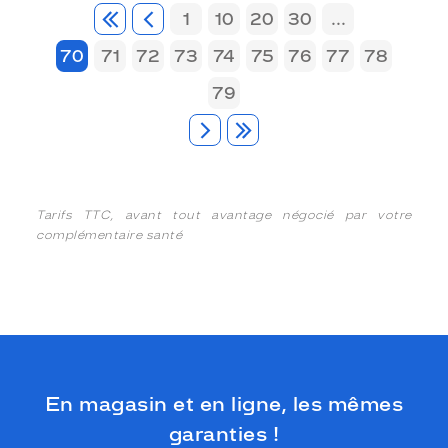
1
10
20
30
...
70
71
72
73
74
75
76
77
78
79
Tarifs TTC, avant tout avantage négocié par votre
complémentaire santé
En magasin et en ligne, les mêmes
garanties !