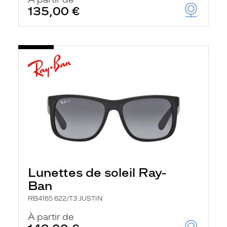
t
135,00 €
r
e
c
h
a
r
g
e
l
a
p
a
g
e
Lunettes de soleil Ray-
Ban
RB4165 622/T3 JUSTIN
À partir de