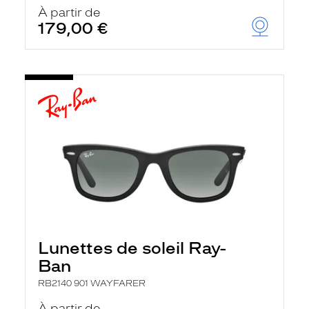
u
À partir de
t
179,00 €
o
m
a
t
i
q
u
e
m
e
n
t
l
a
r
e
c
h
Lunettes de soleil Ray-
e
r
Ban
c
h
RB2140 901 WAYFARER
e
e
À partir de