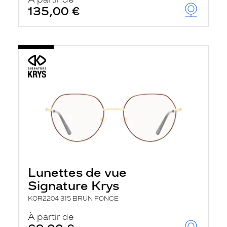
t
135,00 €
r
e
c
h
a
r
g
e
l
a
p
a
g
e
Lunettes de vue
Signature Krys
KOR2204 315 BRUN FONCE
À partir de