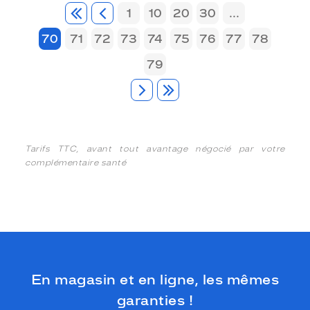
1
10
20
30
...
70
71
72
73
74
75
76
77
78
79
Tarifs TTC, avant tout avantage négocié par votre
complémentaire santé
En magasin et en ligne, les mêmes
garanties !