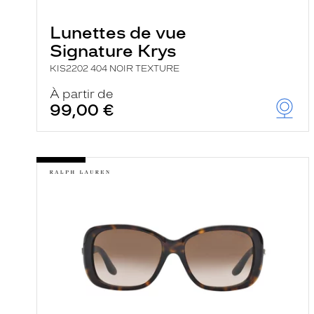
e
r
Lunettes de vue
c
h
Signature Krys
e
e
KIS2202 404 NOIR TEXTURE
t
r
À partir de
e
99,00 €
c
h
a
r
g
e
l
a
p
a
g
e