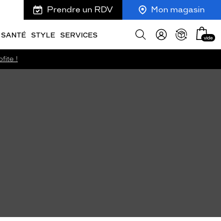
Prendre un RDV
Mon magasin
Mon
Afficher
SANTÉ
STYLE
SERVICES
vide
panie
la
recherche
fite !