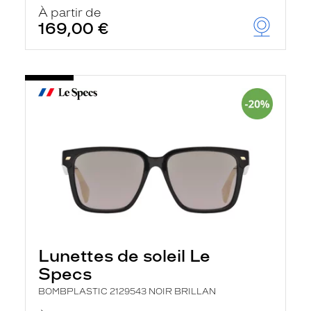
u
À partir de
t
169,00 €
o
m
a
t
i
q
u
e
m
e
n
t
l
a
r
e
c
h
e
Lunettes de soleil Le
r
Specs
c
h
BOMBPLASTIC 2129543 NOIR BRILLAN
e
e