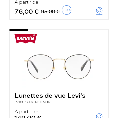
À partir de
t
r
76,00 €
-20%
95,00 €
e
c
h
a
r
g
e
l
a
p
a
g
e
Lunettes de vue Levi's
LV1007 2M2 NOIR/OR
À partir de
149,00 €