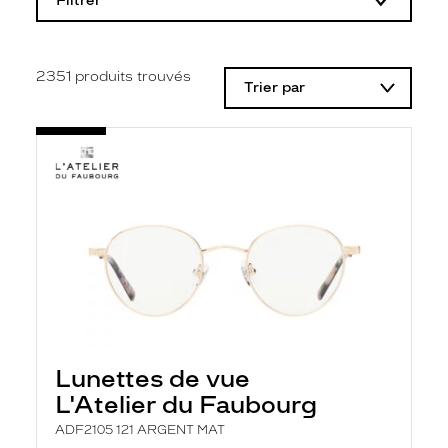
Filtrer
o
d
i
f
i
2351
produits trouvés
Trier par
c
a
t
i
o
n
d
'
u
n
f
i
l
t
r
e
l
Lunettes de vue
a
n
L'Atelier du Faubourg
c
e
ADF2105 121 ARGENT MAT
a