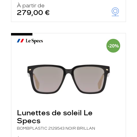
u
À partir de
t
279,00 €
o
m
a
t
i
q
u
e
m
e
n
t
l
a
r
e
c
h
e
Lunettes de soleil Le
r
Specs
c
h
BOMBPLASTIC 2129543 NOIR BRILLAN
e
e