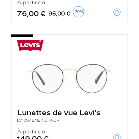
À partir de
t
r
76,00 €
-20%
95,00 €
e
c
h
a
r
g
e
l
a
p
a
g
e
Lunettes de vue Levi's
LV1007 2M2 NOIR/OR
À partir de
149,00 €