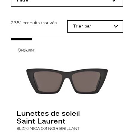
Filtrer
o
d
i
f
i
2351
produits trouvés
Trier par
c
a
t
i
o
n
d
'
u
n
f
i
l
t
r
e
l
Lunettes de soleil
a
n
Saint Laurent
c
e
SL276 MICA 001 NOIR BRILLANT
a