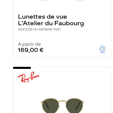
e
l
a
n
Lunettes de vue
c
L'Atelier du Faubourg
e
a
ADF2105 121 ARGENT MAT
u
t
o
m
À partir de
a
169,00 €
t
i
q
u
e
m
e
n
t
l
a
r
e
c
h