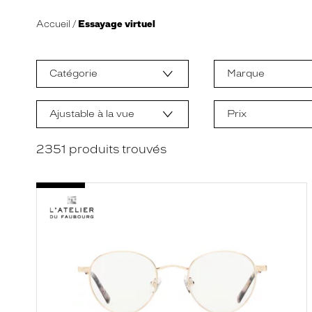
Accueil
Essayage virtuel
L
a
m
Catégorie
Marque
o
d
i
f
Ajustable à la vue
Prix
i
c
a
2351
produits trouvés
t
i
o
n
d
'
u
n
f
i
l
t
r