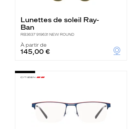
e
r
c
Lunettes de soleil Ray-
h
e
Ban
e
t
RB3637 919631 NEW ROUND
r
e
À partir de
c
145,00 €
h
a
r
g
e
l
a
p
a
g
e