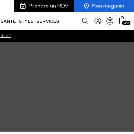
Prendre un RDV
Mon magasin
Mon
Afficher
SANTÉ
STYLE
SERVICES
vide
panie
la
recherche
fite !