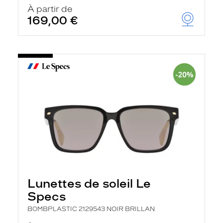
u
À partir de
t
169,00 €
o
m
a
t
i
q
u
e
m
e
n
t
l
a
r
e
c
h
e
Lunettes de soleil Le
r
Specs
c
h
BOMBPLASTIC 2129543 NOIR BRILLAN
e
e