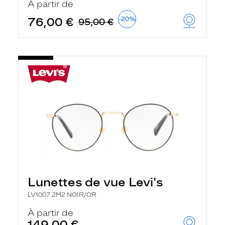
À partir de
t
r
76,00 €
-20%
95,00 €
e
c
h
a
r
g
e
l
a
p
a
g
e
Lunettes de vue Levi's
LV1007 2M2 NOIR/OR
À partir de
149,00 €