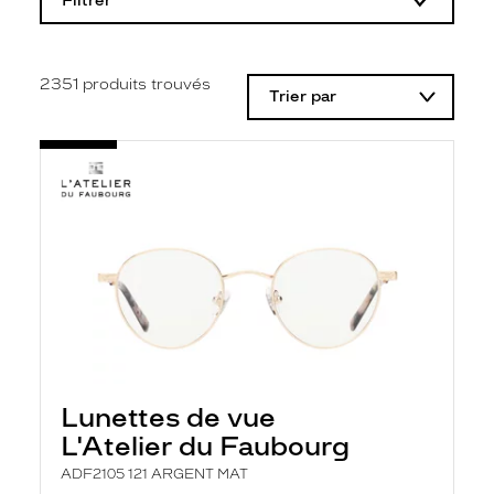
Filtrer
o
d
i
f
i
2351
produits trouvés
Trier par
c
a
t
i
o
n
d
'
u
n
f
i
l
t
r
e
l
Lunettes de vue
a
n
L'Atelier du Faubourg
c
e
ADF2105 121 ARGENT MAT
a