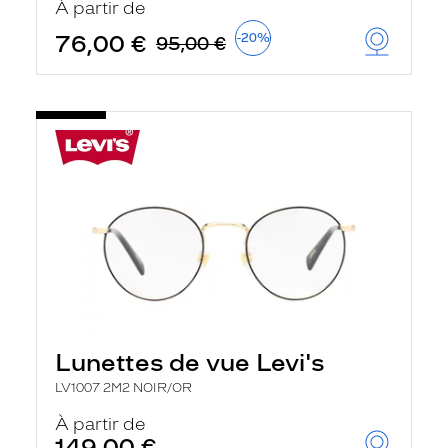
À partir de
t
r
76,00 €
-20%
95,00 €
e
c
h
a
r
g
e
l
a
p
a
g
e
Lunettes de vue Levi's
LV1007 2M2 NOIR/OR
À partir de
149,00 €