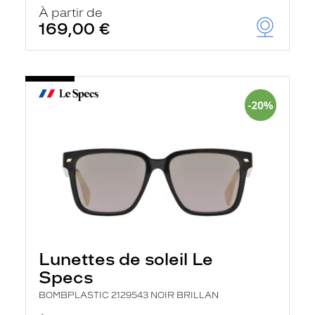
u
À partir de
t
169,00 €
o
m
a
t
i
q
u
e
m
e
n
t
l
a
r
e
c
h
e
Lunettes de soleil Le
r
Specs
c
h
BOMBPLASTIC 2129543 NOIR BRILLAN
e
e