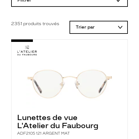
Filtrer
o
d
i
f
i
2351
produits trouvés
Trier par
c
a
t
i
o
n
d
'
u
n
f
i
l
t
r
e
l
Lunettes de vue
a
n
L'Atelier du Faubourg
c
e
ADF2105 121 ARGENT MAT
a