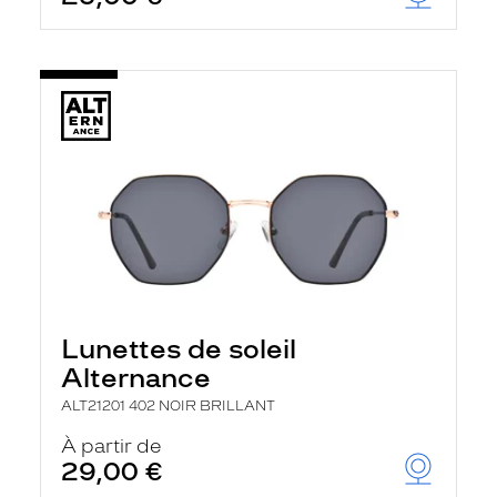
t
r
e
c
h
a
r
g
e
l
a
p
a
g
e
Lunettes de soleil
Alternance
ALT21201 402 NOIR BRILLANT
À partir de
29,00 €