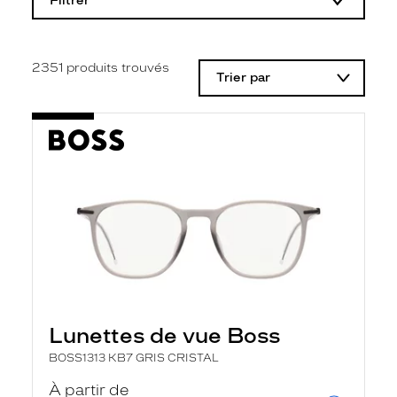
Filtrer
o
d
i
f
i
2351
produits trouvés
Trier par
c
a
t
i
o
n
d
'
u
n
f
i
l
t
r
e
l
Lunettes de vue Boss
a
n
BOSS1313 KB7 GRIS CRISTAL
c
e
À partir de
a