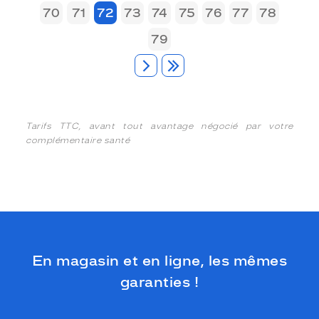
70
71
72
73
74
75
76
77
78
79
Tarifs TTC, avant tout avantage négocié par votre
complémentaire santé
En magasin et en ligne, les mêmes
garanties !