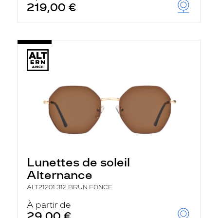
219,00 €
u
t
o
m
a
t
i
q
u
e
m
e
n
t
l
a
r
e
c
Lunettes de soleil
h
Alternance
e
r
ALT21201 312 BRUN FONCE
c
h
À partir de
e
29,00 €
e