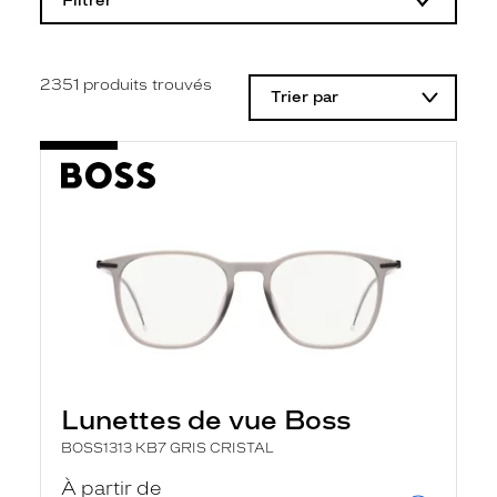
Filtrer
o
d
i
f
i
2351
produits trouvés
Trier par
c
a
t
i
o
n
d
'
u
n
f
i
l
t
r
e
l
Lunettes de vue Boss
a
n
BOSS1313 KB7 GRIS CRISTAL
c
e
À partir de
a