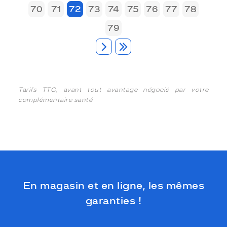
70
71
72
73
74
75
76
77
78
79
Tarifs TTC, avant tout avantage négocié par votre
complémentaire santé
En magasin et en ligne, les mêmes
garanties !