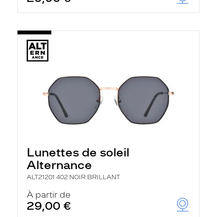
t
r
e
c
h
a
r
g
e
l
a
p
a
g
e
Lunettes de soleil
Alternance
ALT21201 402 NOIR BRILLANT
À partir de
29,00 €