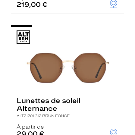
219,00 €
u
t
o
m
a
t
i
q
u
e
m
e
n
t
l
a
r
e
c
Lunettes de soleil
h
Alternance
e
r
ALT21201 312 BRUN FONCE
c
h
À partir de
e
29,00 €
e