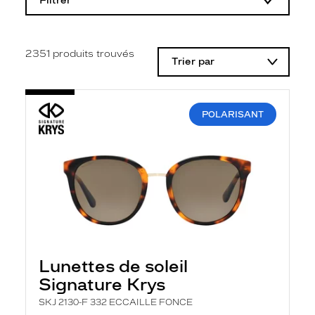
Filtrer
o
d
i
f
i
2351
produits trouvés
Trier par
c
a
t
i
o
POLARISANT
n
d
'
u
n
f
i
l
t
r
e
l
Lunettes de soleil
a
n
Signature Krys
c
e
SKJ 2130-F 332 ECCAILLE FONCE
a