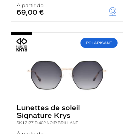
u
À partir de
t
69,00 €
o
m
a
t
i
q
POLARISANT
u
e
m
e
n
t
l
a
r
e
c
h
Lunettes de soleil
e
r
Signature Krys
c
h
SKJ 2127-D 402 NOIR BRILLANT
e
e
À partir de