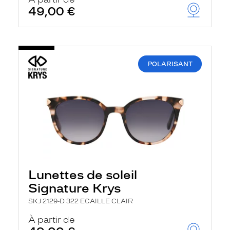
t
49,00 €
r
e
c
h
a
r
POLARISANT
g
e
l
a
p
a
g
e
Lunettes de soleil
Signature Krys
SKJ 2129-D 322 ECAILLE CLAIR
À partir de