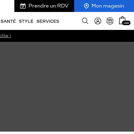
Prendre un RDV
Mon magasin
Mon
Afficher
SANTÉ
STYLE
SERVICES
vide
panie
la
recherche
fite !