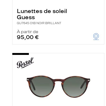
e
r
Lunettes de soleil
c
h
Guess
e
e
GU7645 O1B NOIR BRILLANT
t
r
À partir de
e
95,00 €
c
h
a
r
g
e
l
a
p
a
g
e