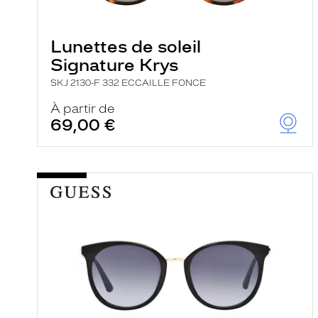
e
l
a
n
Lunettes de soleil
c
Signature Krys
e
a
SKJ 2130-F 332 ECCAILLE FONCE
u
t
À partir de
o
69,00 €
m
a
t
i
q
u
e
m
e
n
t
l
a
r
e
c
h