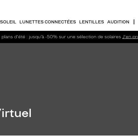
SOLEIL
LUNETTES CONNECTÉES
LENTILLES
AUDITION
plans d'été : jusqu’à -50% sur une sélection de solaires
J'en pro
irtuel