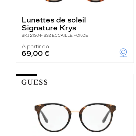
e
l
a
n
Lunettes de soleil
c
Signature Krys
e
a
SKJ 2130-F 332 ECCAILLE FONCE
u
t
À partir de
o
69,00 €
m
a
t
i
q
u
e
m
e
n
t
l
a
r
e
c
h