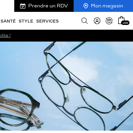
Prendre un RDV
Mon magasin
Mon
Afficher
SANTÉ
STYLE
SERVICES
vide
panie
la
recherche
fite !