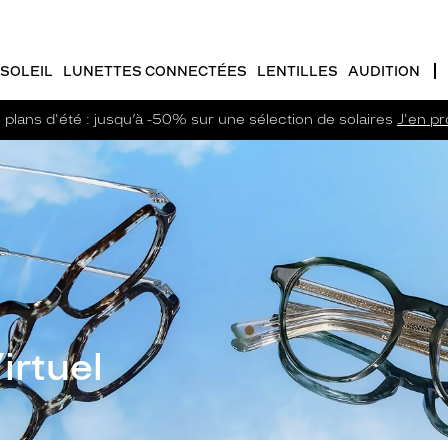
SOLEIL
LUNETTES CONNECTÉES
LENTILLES
AUDITION
plans d'été : jusqu’à -50% sur une sélection de solaires
J'en pro
irtuel