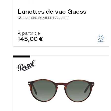
e
r
Lunettes de vue Guess
c
h
GU2834 050 ECAILLE PAILLETT
e
e
t
r
À partir de
e
145,00 €
c
h
a
r
g
e
l
a
p
a
g
e