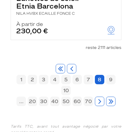
Etnia Barcelona
NILA HVBX ECAILLE FONCE C
À partir de
230,00 €
reste 2111 articles
1
2
3
4
5
6
7
8
9
10
...
20
30
40
50
60
70
Tarifs TTC, avant tout avantage négocié par votre