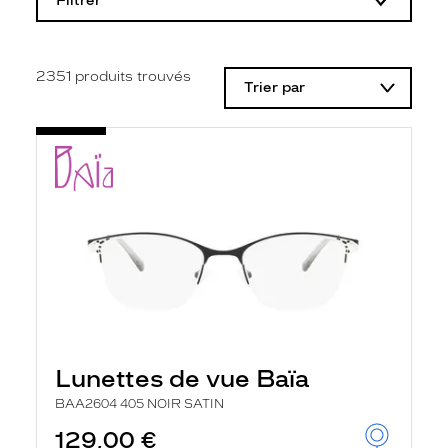
Filtrer
o
d
i
f
i
2351
produits trouvés
Trier par
c
a
t
i
o
n
d
'
u
n
f
i
l
t
r
e
l
Lunettes de vue Baïa
a
n
BAA2604 405 NOIR SATIN
c
e
129,00 €
a