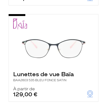
u
t
o
m
a
t
i
q
u
e
m
e
n
t
l
a
r
e
Lunettes de vue Baïa
c
BAA2603 535 BLEU FONCE SATIN
h
e
À partir de
r
c
129,00 €
h
e
e