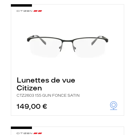
t
r
e
c
h
a
r
g
e
l
a
p
a
g
e
Lunettes de vue
Citizen
CTZ2603 155 GUN FONCE SATIN
149,00 €