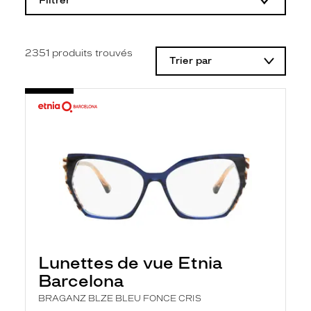
Filtrer
o
d
i
f
i
2351
produits trouvés
Trier par
c
a
t
i
o
n
d
'
u
n
f
i
l
t
r
e
l
Lunettes de vue Etnia
a
n
Barcelona
c
e
BRAGANZ BLZE BLEU FONCE CRIS
a