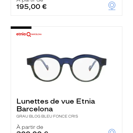
t
195,00 €
r
e
c
h
a
r
g
e
l
a
p
a
g
e
Lunettes de vue Etnia
Barcelona
GRAU BLOG BLEU FONCE CRIS
À partir de