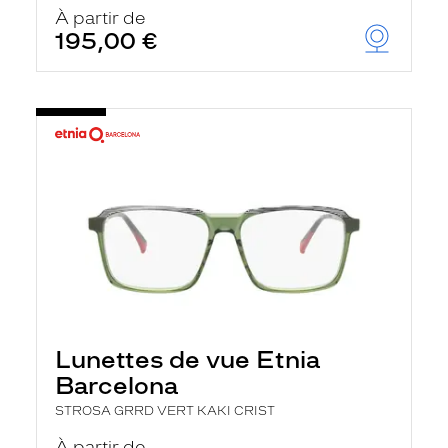
u
À partir de
t
195,00 €
o
m
a
t
i
q
u
e
m
e
n
t
l
a
r
e
c
h
Lunettes de vue Etnia
e
r
Barcelona
c
h
STROSA GRRD VERT KAKI CRIST
e
e
À partir de