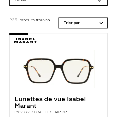
Filtrer
o
d
i
f
i
2351
produits trouvés
Trier par
c
a
t
i
o
n
d
'
u
n
f
i
l
t
r
e
l
Lunettes de vue Isabel
a
n
Marant
c
e
IM0230 2IK ECAILLE CLAIR BR
a