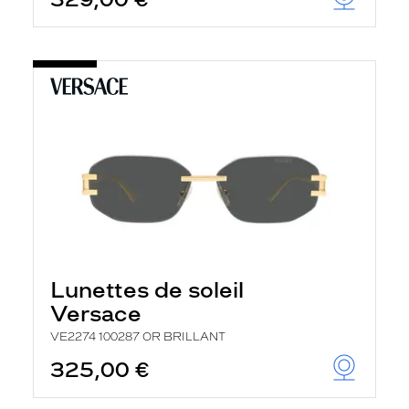
t
r
e
c
h
a
r
g
e
l
a
p
a
g
e
Lunettes de soleil
Versace
VE2274 100287 OR BRILLANT
325,00 €