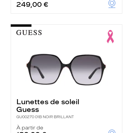
249,00 €
u
t
o
m
a
t
i
q
u
e
m
e
n
t
l
a
r
e
c
Lunettes de soleil
h
e
Guess
r
c
GU00270 01B NOIR BRILLANT
h
e
À partir de
e