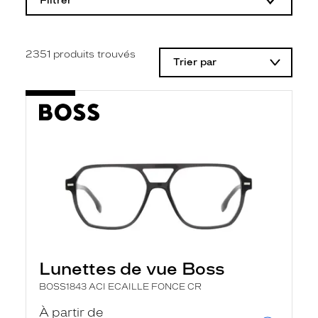
Filtrer
o
d
i
f
i
2351
produits trouvés
Trier par
c
a
t
i
o
n
d
'
u
n
f
i
l
t
r
e
l
Lunettes de vue Boss
a
n
BOSS1843 ACI ECAILLE FONCE CR
c
e
À partir de
a