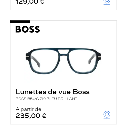
129,00 €
t
r
e
c
h
a
r
g
e
l
a
p
a
g
e
Lunettes de vue Boss
BOSS1854/G ZI9 BLEU BRILLANT
À partir de
235,00 €