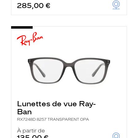
285,00 €
u
t
o
m
a
t
i
q
u
e
m
e
n
t
l
a
r
e
c
Lunettes de vue Ray-
h
e
Ban
r
c
RX7248D 8257 TRANSPARENT OPA
h
À partir de
e
e
135,00 €