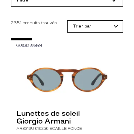
Filtrer
o
d
i
f
i
2351
produits trouvés
Trier par
c
a
t
i
o
n
d
'
u
n
f
i
l
t
r
e
l
Lunettes de soleil
a
n
Giorgio Armani
c
e
AR8219U 616256 ECAILLE FONCE
a