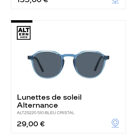
t
r
e
c
h
a
r
g
e
l
a
p
a
g
e
Lunettes de soleil
Alternance
ALT25220 510 BLEU CRISTAL
29,00 €