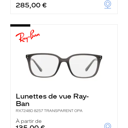
285,00 €
u
t
o
m
a
t
i
q
u
e
m
e
n
t
l
a
r
e
c
Lunettes de vue Ray-
h
e
Ban
r
c
RX7248D 8257 TRANSPARENT OPA
h
À partir de
e
e
135,00 €