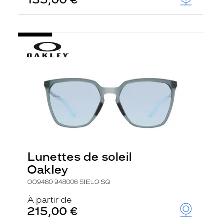
t
r
e
c
h
a
r
g
e
l
a
p
a
g
e
Lunettes de soleil
Oakley
OO9480 948006 SIELO SQ
À partir de
215,00 €