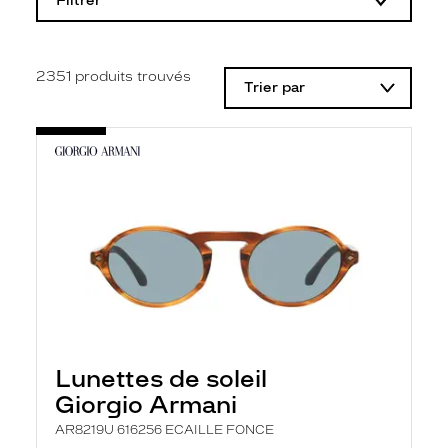
Filtrer
o
d
i
f
i
2351
produits trouvés
Trier par
c
a
t
i
o
n
d
'
u
n
f
i
l
t
r
e
l
Lunettes de soleil
a
n
Giorgio Armani
c
e
AR8219U 616256 ECAILLE FONCE
a