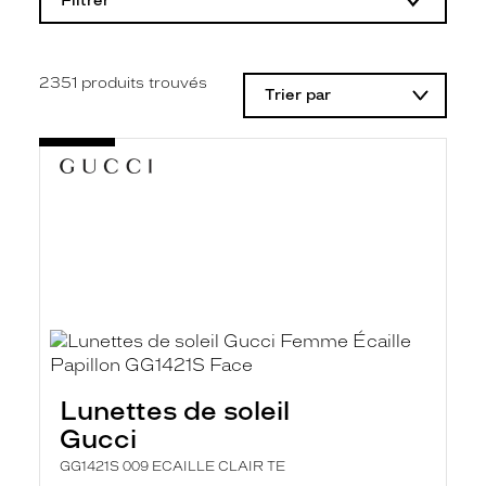
Filtrer
o
d
i
f
i
2351
produits trouvés
Trier par
c
a
t
i
o
n
d
'
u
n
f
i
l
t
r
e
l
Lunettes de soleil
a
n
Gucci
c
e
GG1421S 009 ECAILLE CLAIR TE
a