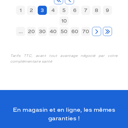
1
2
3
4
5
6
7
8
9
10
...
20
30
40
50
60
70
Tarifs TTC, avant tout avantage négocié par votre
complémentaire santé
En magasin et en ligne, les mêmes
garanties !