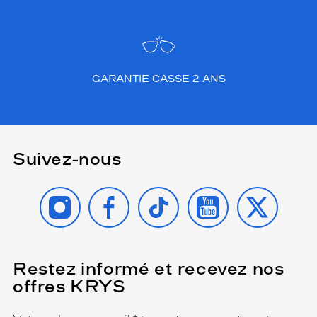
GARANTIE CASSE 2 ANS
Suivez-nous
INSTAGRAM
FACEBOOK
TIKTOK
YOUTUBE
X
Restez informé et recevez nos
(Ce
champ
offres KRYS
est
Name
obligatoire)