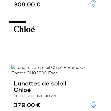
309,00 €
u
t
o
m
a
t
i
q
u
e
m
e
n
t
l
a
r
e
c
Lunettes de soleil
h
e
Chloé
r
c
CH0329S 001 OR BRILLANT
h
379,00 €
e
e