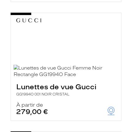
t
r
e
c
h
a
r
g
e
l
a
p
a
g
e
Lunettes de vue Gucci
GG1994O 001 NOIR CRISTAL
À partir de
279,00 €