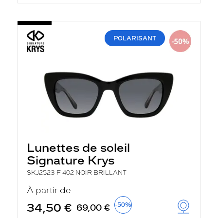
t
r
e
c
h
POLARISANT
a
r
g
e
l
a
p
a
g
e
Lunettes de soleil
Signature Krys
SKJ2523-F 402 NOIR BRILLANT
À partir de
34,50 €
-50%
69,00 €