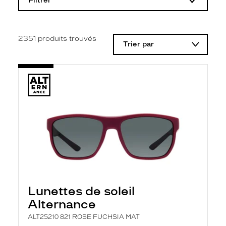
Filtrer
o
d
i
f
i
2351
produits trouvés
Trier par
c
a
t
i
o
n
d
'
u
n
f
i
l
t
r
e
l
Lunettes de soleil
a
n
Alternance
c
e
ALT25210 821 ROSE FUCHSIA MAT
a