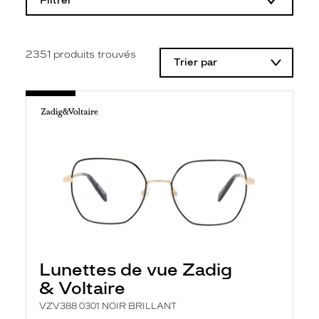
Filtrer
o
d
i
f
i
2351
produits trouvés
Trier par
c
a
t
i
o
n
d
'
u
n
f
i
l
t
r
e
l
Lunettes de vue Zadig
a
n
& Voltaire
c
e
VZV388 0301 NOIR BRILLANT
a