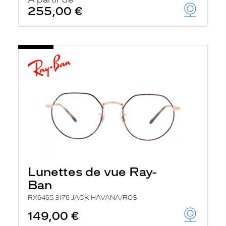
t
255,00 €
r
e
c
h
a
r
g
e
l
a
p
a
g
e
Lunettes de vue Ray-
Ban
RX6465 3176 JACK HAVANA/ROS
149,00 €